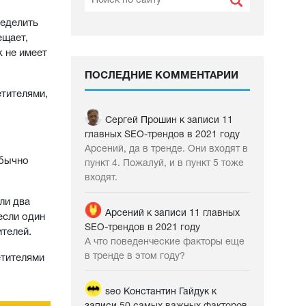
ределить
ещает,
к не имеет
ПОСЛЕДНИЕ КОММЕНТАРИИ
тителями,
Сергей Прошин
к записи
11
главных SEO-трендов в 2021 году
Арсений, да в тренде. Они входят в
Обычно
пункт 4. Пожалуй, и в пункт 5 тоже
входят.
ли два
Арсений
к записи
11 главных
если один
SEO-трендов в 2021 году
ителей.
А что поведенческие факторы еще
в тренде в этом году?
етителями
seo Константин Гайдук
к