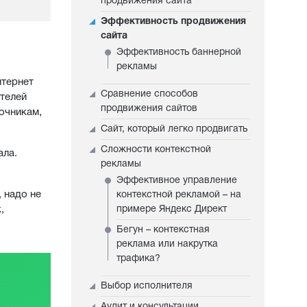
продвижения сайта
Эффективность продвижения
сайта
Эффективность баннерной
рекламы
нтернет
Сравнение способов
ителей
продвижения сайтов
очникам,
Сайт, который легко продвигать
Сложности контекстной
ала.
рекламы
Эффективное управление
 надо не
контекстной рекламой – на
,
примере Яндекс Директ
Бегун – контекстная
реклама или накрутка
трафика?
Выбор исполнителя
Аудит и консультации