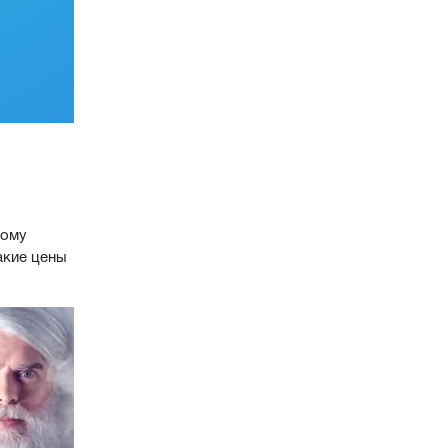
тому
акие цены