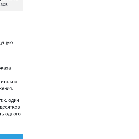
азов
удущую
оказа
ителя и
жения.
т.к. один
 десятков
ть одного