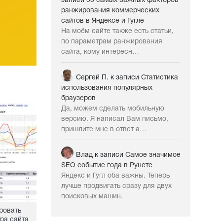
записи
50 самых важных факторов
ранжирования коммерческих
сайтов в Яндексе и Гугле
На моём сайте также есть статьи,
по параметрам ранжирования
сайта, кому интересн…
Сергей П.
к записи
Статистика
использования популярных
браузеров
Да, можем сделать мобильную
версию. Я написал Вам письмо,
пришлите мне в ответ а…
Влад
к записи
Самое значимое
SEO событие года в Рунете
Яндекс и Гугл оба важны. Теперь
лучше продвигать сразу для двух
поисковых машин.
ровать
ра сайта